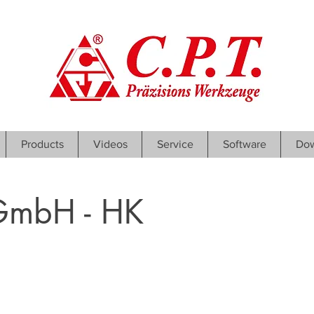
Products
Videos
Service
Software
Dow
GmbH - HK