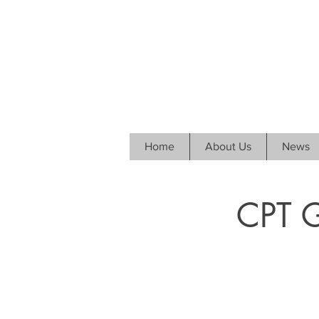
Home
About Us
News
CPT 