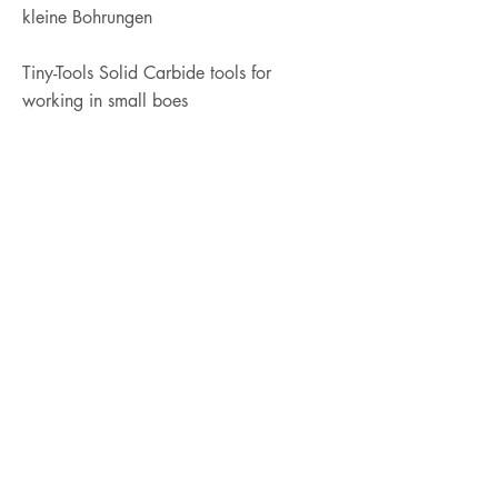
kleine Bohrungen
Tiny-Tools Solid Carbide tools for
working in small boes
Imprint
Privacy Statement
© 2022 by CPT GmbH