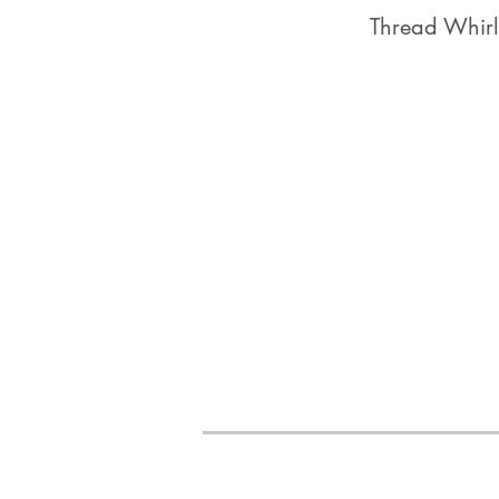
Thread Whirl
Folgen Sie un
CPT GmbH
Danziger Straße 1