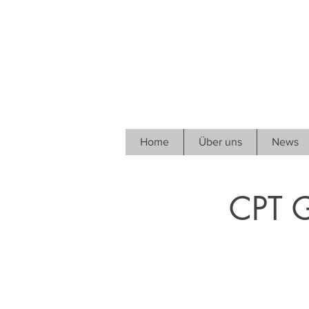
Home
Über uns
News
CPT G